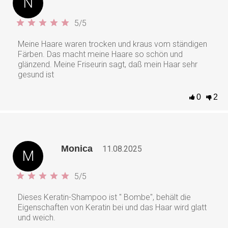
N
5
/
5
Meine Haare waren trocken und kraus vom ständigen
Färben. Das macht meine Haare so schön und
glänzend. Meine Friseurin sagt, daß mein Haar sehr
gesund ist
0
2
Monica
11.08.2025
M
5
/
5
Dieses Keratin-Shampoo ist " Bombe", behält die
Eigenschaften von Keratin bei und das Haar wird glatt
und weich.