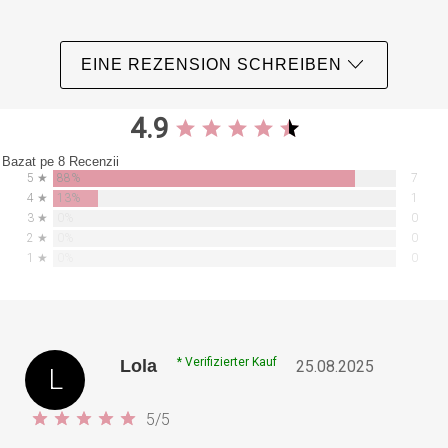
EINE REZENSION SCHREIBEN
4.9
Bazat pe 8 Recenzii
88%
5 ★
7
13%
4 ★
1
0%
3 ★
0
0%
2 ★
0
0%
1 ★
0
* Verifizierter Kauf
Lola
25.08.2025
L
5
/
5